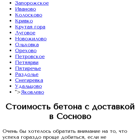
Запорожское
Иваново
Колосково
Кривко
Крутая гора
Луговое
Новожилово
Ольховка
Орехово
Петровское
Петяярви
Пятиречье
Раздолье
Снегиревка
Удальцово
">
Яковлево
Стоимость бетона с доставкой
в Сосново
Очень бы хотелось обратить внимание на то, что
успеха гораздо проще добиться, если не