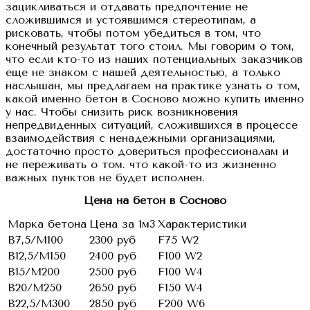
зацикливаться и отдавать предпочтение не
сложившимся и устоявшимся стереотипам, а
рисковать, чтобы потом убедиться в том, что
конечный результат того стоил. Мы говорим о том,
что если кто-то из наших потенциальных заказчиков
еще не знаком с нашей деятельностью, а только
наслышан, мы предлагаем на практике узнать о том,
какой именно бетон в Сосново можно купить именно
у нас. Чтобы снизить риск возникновения
непредвиденных ситуаций, сложившихся в процессе
взаимодействия с ненадежными организациями,
достаточно просто довериться профессионалам и
не переживать о том. что какой-то из жизненно
важных пунктов не будет исполнен.
Цена на бетон в Сосново
Марка бетона
Цена за 1м3
Характеристики
B7,5/M100
2300 руб
F75 W2
B12,5/M150
2400 руб
F100 W2
B15/M200
2500 руб
F100 W4
B20/M250
2650 руб
F150 W4
B22,5/M300
2850 руб
F200 W6